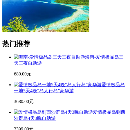
热门推荐
海南-爱情极品岛三
天三夜自助游
680.00元
爱情极品岛
一地5天4晚“岛人行岛”豪华游
3680.00元
爱情极品岛到西
沙群岛4天3晚自助游
2399.00元