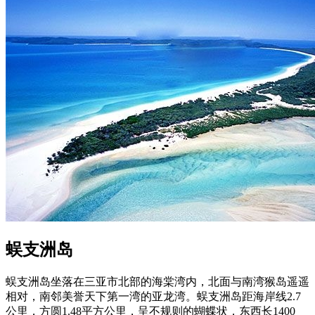
蜈支洲岛
蜈支洲岛坐落在三亚市北部的海棠湾内，北面与南湾猴岛遥遥
相对，南邻美誉天下第一湾的亚龙湾。蜈支洲岛距海岸线2.7
公里，方圆1.48平方公里，呈不规则的蝴蝶状，东西长1400